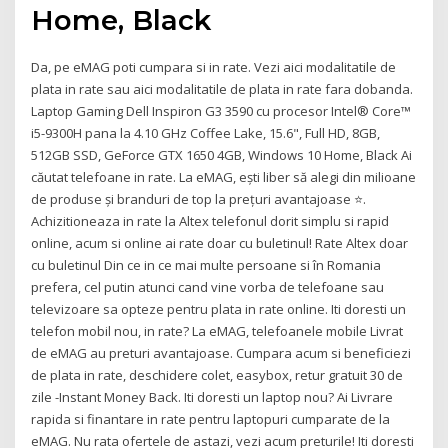
Home, Black
Da, pe eMAG poti cumpara si in rate. Vezi aici modalitatile de
plata in rate sau aici modalitatile de plata in rate fara dobanda.
Laptop Gaming Dell Inspiron G3 3590 cu procesor Intel® Core™
i5-9300H pana la 4.10 GHz Coffee Lake, 15.6", Full HD, 8GB,
512GB SSD, GeForce GTX 1650 4GB, Windows 10 Home, Black Ai
căutat telefoane in rate. La eMAG, ești liber să alegi din milioane
de produse și branduri de top la prețuri avantajoase ⭐.
Achizitioneaza in rate la Altex telefonul dorit simplu si rapid
online, acum si online ai rate doar cu buletinul! Rate Altex doar
cu buletinul Din ce in ce mai multe persoane si în Romania
prefera, cel putin atunci cand vine vorba de telefoane sau
televizoare sa opteze pentru plata in rate online. Iti doresti un
telefon mobil nou, in rate? La eMAG, telefoanele mobile Livrat
de eMAG au preturi avantajoase. Cumpara acum si beneficiezi
de plata in rate, deschidere colet, easybox, retur gratuit 30 de
zile -Instant Money Back. Iti doresti un laptop nou? Ai Livrare
rapida si finantare in rate pentru laptopuri cumparate de la
eMAG. Nu rata ofertele de astazi, vezi acum preturile! Iti doresti