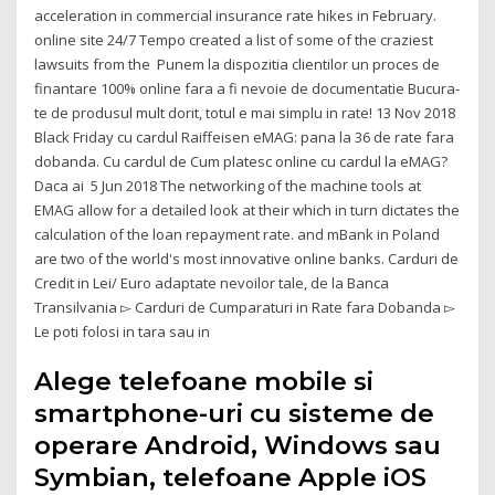
acceleration in commercial insurance rate hikes in February.
online site 24/7 Tempo created a list of some of the craziest
lawsuits from the Punem la dispozitia clientilor un proces de
finantare 100% online fara a fi nevoie de documentatie Bucura-
te de produsul mult dorit, totul e mai simplu in rate! 13 Nov 2018
Black Friday cu cardul Raiffeisen eMAG: pana la 36 de rate fara
dobanda. Cu cardul de Cum platesc online cu cardul la eMAG?
Daca ai 5 Jun 2018 The networking of the machine tools at
EMAG allow for a detailed look at their which in turn dictates the
calculation of the loan repayment rate. and mBank in Poland
are two of the world's most innovative online banks. Carduri de
Credit in Lei/ Euro adaptate nevoilor tale, de la Banca
Transilvania ▻ Carduri de Cumparaturi in Rate fara Dobanda ▻
Le poti folosi in tara sau in
Alege telefoane mobile si
smartphone-uri cu sisteme de
operare Android, Windows sau
Symbian, telefoane Apple iOS