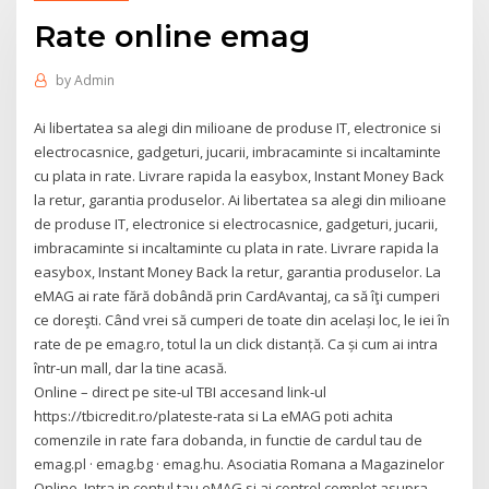
Rate online emag
by
Admin
Ai libertatea sa alegi din milioane de produse IT, electronice si
electrocasnice, gadgeturi, jucarii, imbracaminte si incaltaminte
cu plata in rate. Livrare rapida la easybox, Instant Money Back
la retur, garantia produselor. Ai libertatea sa alegi din milioane
de produse IT, electronice si electrocasnice, gadgeturi, jucarii,
imbracaminte si incaltaminte cu plata in rate. Livrare rapida la
easybox, Instant Money Back la retur, garantia produselor. La
eMAG ai rate fără dobândă prin CardAvantaj, ca să îţi cumperi
ce doreşti. Când vrei să cumperi de toate din același loc, le iei în
rate de pe emag.ro, totul la un click distanță. Ca și cum ai intra
într-un mall, dar la tine acasă.
Online – direct pe site-ul TBI accesand link-ul
https://tbicredit.ro/plateste-rata si La eMAG poti achita
comenzile in rate fara dobanda, in functie de cardul tau de
emag.pl · emag.bg · emag.hu. Asociatia Romana a Magazinelor
Online. Intra in contul tau eMAG si ai control complet asupra