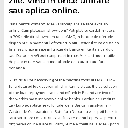
zile. Vino in orice unitate
sau aplica online.
Plata pentru comenzi eMAG Marketplace se face exclusiv
online. Cum platesc in showroom? Poti plati cu cardul in rate si
la POS-urile din showroom-urile eMAG, in functie de ofertele
disponibile la momentul efectuarii platii. Casierul te va asista sa
finalizezi plata in rate in functie de banca emitenta a cardului
tau. Da, pe eMAG poti cumpara si in rate. Vezi aici modalitatile
de plata in rate sau aici modalitatile de plata in rate fara
dobanda.
5 Jun 2018 The networking of the machine tools at EMAG allow
for a detailed look at their which in turn dictates the calculation
of the loan repayment rate. and mBank in Poland are two of
the world's most innovative online banks. Carduri de Credit in
Lei/ Euro adaptate nevoilor tale, de la Banca Transilvania ▻
Carduri de Cumparaturi in Rate fara Dobanda ▻ Le poti folosi in
tara sau in 28 Oct 2019 În cazul în care clientul optează pentru
obținerea online a acestui card, Sumele cheltuite la eMAG pot fi